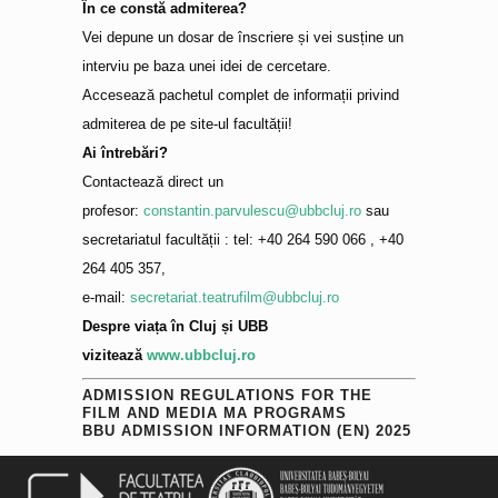
În ce constă admiterea?
Vei depune un dosar de înscriere și vei susține un
interviu pe baza unei idei de cercetare.
Accesează pachetul complet de informații privind
admiterea de pe site-ul facultății!
Ai întrebări?
Contactează direct un
profesor:
constantin.parvulescu@ubbcluj.ro
sau
secretariatul facultății : tel: +40 264 590 066 , +40
264 405 357,
e-mail:
secretariat.teatrufilm@ubbcluj.ro
Despre viața în Cluj și UBB
vizitează
www.ubbcluj.ro
ADMISSION REGULATIONS FOR THE
FILM AND MEDIA MA PROGRAMS
BBU ADMISSION INFORMATION (EN) 2025