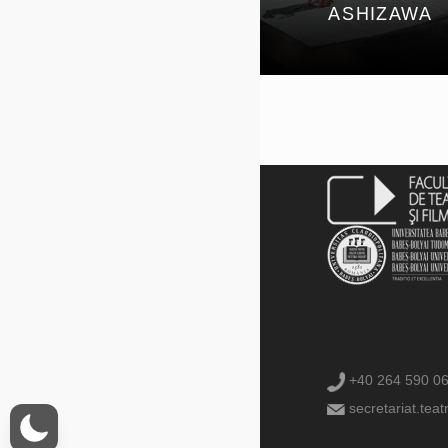
ASHIZAWA
+40 264 590 0
secretariat.teat