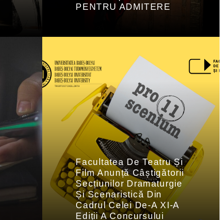
PENTRU ADMITERE
Facultatea De Teatru Și
Film Anunță Câștigătorii
Secțiunilor Dramaturgie
Și Scenaristică Din
Cadrul Celei De-A XI-A
Ediții A Concursului