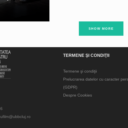
SHOW MORE
TERMENE ŞI CONDIŢII
Termene şi condiţii
Prelucrarea datelor cu caracter per
(GDPR)
Despre Cookies
66
rufilm@ubbcluj.ro