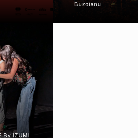
Buzoianu
 By IZUMI