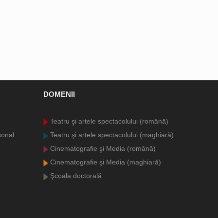
DOMENII
Teatru şi artele spectacolului (română)
sonal
Teatru şi artele spectacolului (maghiară)
Cinematografie şi Media (română)
Cinematografie şi Media (maghiară)
Şcoala doctorală