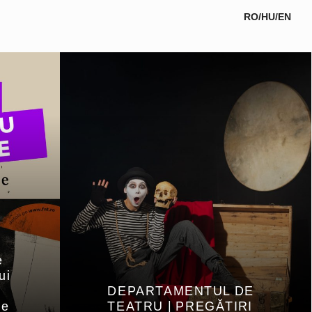
RO
/
HU
/
EN
e
ui
DEPARTAMENTUL DE
De
TEATRU | PREGĂTIRI