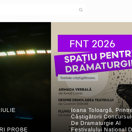
IULIE
Ioana Toloargă, Printr
E
Câștigătorii Concursul
|
De Dramaturgie Al
RI PROBE
Festivalului Național 