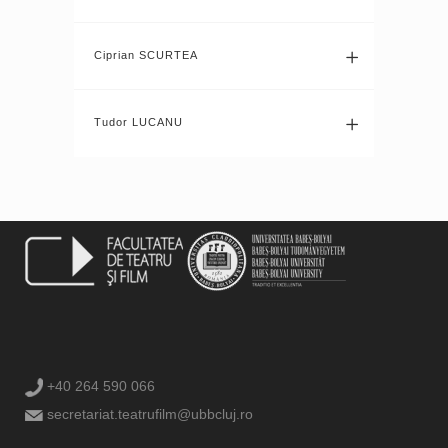
Ciprian SCURTEA
Tudor LUCANU
+40 264 590 066
secretariat.teatrufilm@ubbcluj.ro