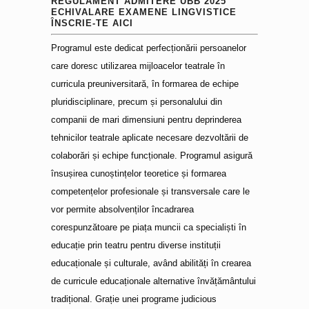
REGULAMENT ADMITERE UBB 2025
ECHIVALARE EXAMENE LINGVISTICE
ÎNSCRIE-TE AICI
Programul este dedicat perfecționării persoanelor
care doresc utilizarea mijloacelor teatrale în
curricula preuniversitară, în formarea de echipe
pluridisciplinare, precum și personalului din
companii de mari dimensiuni pentru deprinderea
tehnicilor teatrale aplicate necesare dezvoltării de
colaborări și echipe funcționale. Programul asigură
însușirea cunoștințelor teoretice și formarea
competențelor profesionale și transversale care le
vor permite absolvenților încadrarea
corespunzătoare pe piața muncii ca specialiști în
educație prin teatru pentru diverse instituții
educaționale și culturale, având abilități în crearea
de curricule educaționale alternative învățământului
tradițional. Grație unei programe judicious