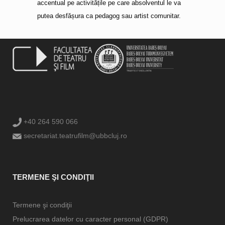
accentual pe activitățile pe care absolventul le va
putea desfășura ca pedagog sau artist comunitar.
+40 264 590 066
secretariat.teatrufilm@ubbcluj.ro
TERMENE ŞI CONDIŢII
Termene şi condiţii
Prelucrarea datelor cu caracter personal (GDPR)