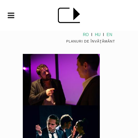
RO
I
HU
I
EN
PLANURI DE ÎNVĂŢĂMÂNT