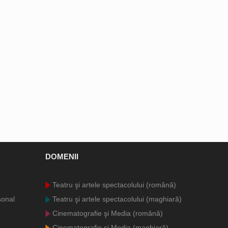
DOMENII
Teatru şi artele spectacolului (română)
sonal
Teatru şi artele spectacolului (maghiară)
Cinematografie şi Media (română)
Cinematografie şi Media (maghiară)