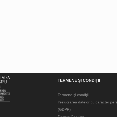
TERMENE ŞI CONDIŢII
Termene şi condiţii
Prelucrarea datelor cu caracter per
(GDPR)
Despre Cookies