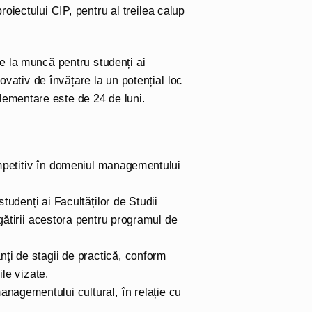
oiectului CIP, pentru al treilea calup
ție la muncă pentru studenți ai
vativ de învățare la un potențial loc
ementare este de 24 de luni.
ompetitiv în domeniul managementului
tudenți ai Facultăților de Studii
gătirii acestora pentru programul de
nți de stagii de practică, conform
le vizate.
anagementului cultural, în relație cu