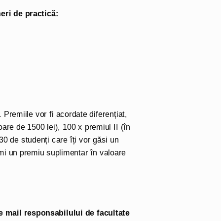
eri de practică:
. Premiile vor fi acordate diferențiat,
oare de 1500 lei), 100 x premiul II (în
130 de studenți care îți vor găsi un
mi un premiu suplimentar în valoare
 mail responsabil
ului
d
e facultate