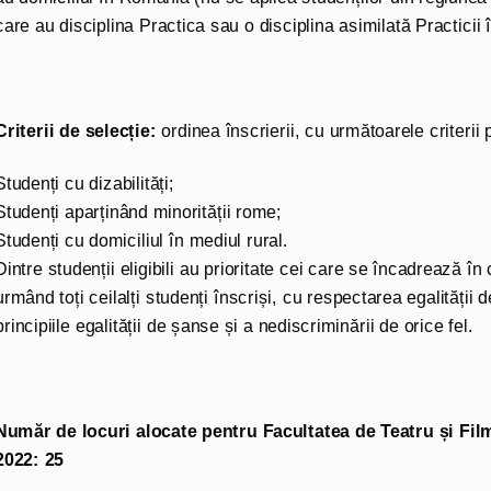
care au disciplina Practica sau o disciplina asimilată Practicii
Criterii de selecție:
ordinea înscrierii, cu următoarele criterii p
Studenți cu dizabilități;
Studenți aparținând minorității rome;
Studenți cu domiciliul în mediul rural.
Dintre studenții eligibili au prioritate cei care se încadrează în c
urmând toți ceilalți studenți înscriși, cu respectarea egalității
principiile egalității de șanse și a nediscriminării de orice fel.
Număr de locuri alocate pentru Facultatea de Teatru și Film
2022: 25