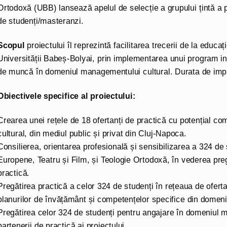
Ortodoxă (UBB) lansează apelul de selecție a grupului țintă a pr
de studenți/masteranzi.
Scopul
proiectului îl reprezintă facilitarea trecerii de la educa
Universității Babeș-Bolyai, prin implementarea unui program ino
de muncă în domeniul managementului cultural. Durata de impl
Obiectivele specifice al proiectului:
Crearea unei rețele de 18 ofertanți de practică cu potențial c
cultural, din mediul public și privat din Cluj-Napoca.
Consilierea, orientarea profesională și sensibilizarea a 324 de s
Europene, Teatru și Film, și Teologie Ortodoxă, în vederea pre
practică.
Pregătirea practică a celor 324 de studenți în rețeaua de oferta
planurilor de învățământ și competențelor specifice din domenii
Pregătirea celor 324 de studenți pentru angajare în domeniul m
partenerii de practică ai proiectului.