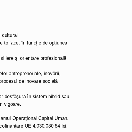
 cultural
ce to face, în funcție de opțiunea
siliere şi orientare profesională
or antreprenoriale, inovării,
n procesul de inovare socială
 vor desfăşura în sistem hibrid sau
în vigoare.
gramul Operațional Capital Uman.
 cofinanțare UE 4.030.080,84 lei.