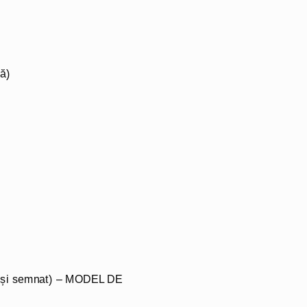
ă)
at și semnat)​ – MODEL DE