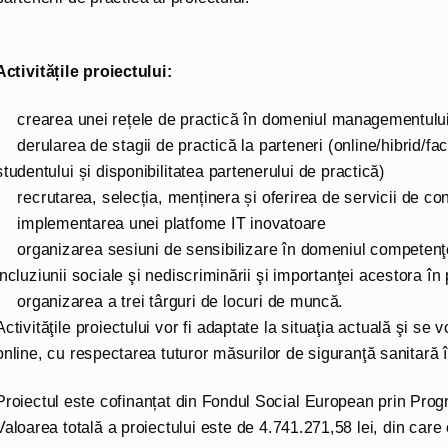
Activitățile proiectului:
crearea unei rețele de practică în domeniul managementului
derularea de stagii de practică la parteneri (online/hibrid/fa
studentului și disponibilitatea partenerului de practică)
recrutarea, selecția, menținera și oferirea de servicii de con
implementarea unei platfome IT inovatoare
organizarea sesiuni de sensibilizare în domeniul competenţel
incluziunii sociale şi nediscriminării şi importanţei acestora î
organizarea a trei târguri de locuri de muncă.
Activităţile proiectului vor fi adaptate la situaţia actuală şi se
online, cu respectarea tuturor măsurilor de siguranţă sanitară 
Proiectul este cofinanțat din Fondul Social European prin Pro
Valoarea totală a proiectului este de 4.741.271,58 lei, din care