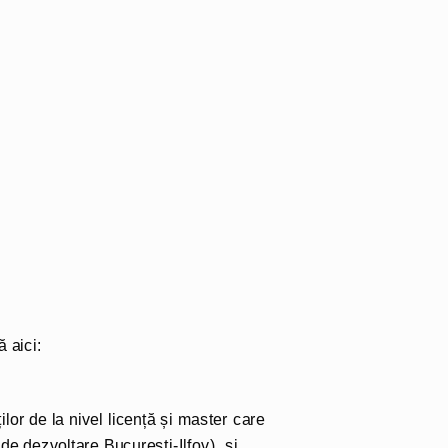
ă aici:
lor de la nivel licență și master care
de dezvoltare Bucuresti-Ilfov), și