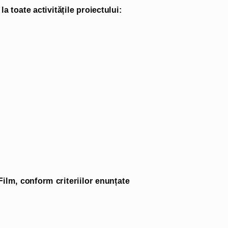
a toate activitățile proiectului:
 Film, conform criteriilor enunțate