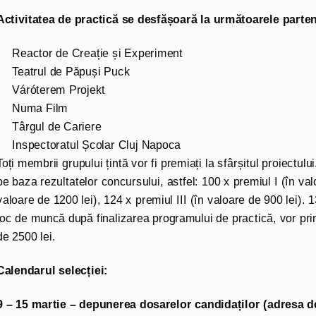
Activitatea de practică se desfășoară la următoarele parten
Reactor de Creație și Experiment
Teatrul de Păpuși Puck
Váróterem Projekt
Numa Film
Târgul de Cariere
Inspectoratul Școlar Cluj Napoca
Toți membrii grupului țintă vor fi premiați la sfârșitul proiectului
pe baza rezultatelor concursului, astfel: 100 x premiul I (în val
valoare de 1200 lei), 124 x premiul III (în valoare de 900 lei). 
loc de muncă după finalizarea programului de practică, vor pri
de 2500 lei.
Calendarul selecției:
9 – 15 martie
– depunerea dosarelor candidaților (adre
sa
de