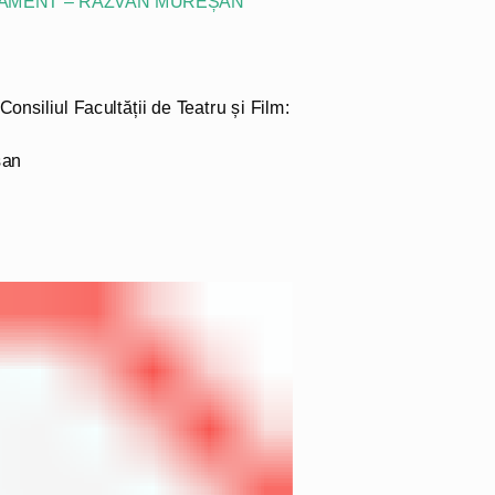
TAMENT – RĂZVAN MUREȘAN
nsiliul Facultății de Teatru și Film:
șan