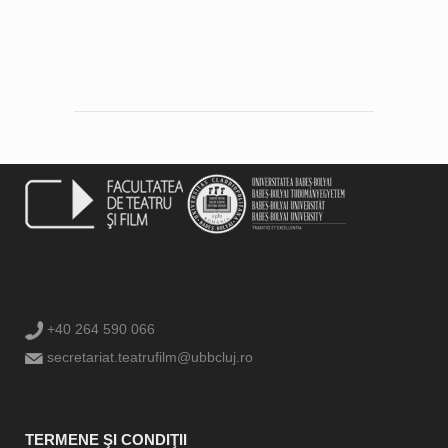
+40 264 590 066
secretariat.teatrufilm@ubbcluj.ro
TERMENE ŞI CONDIŢII