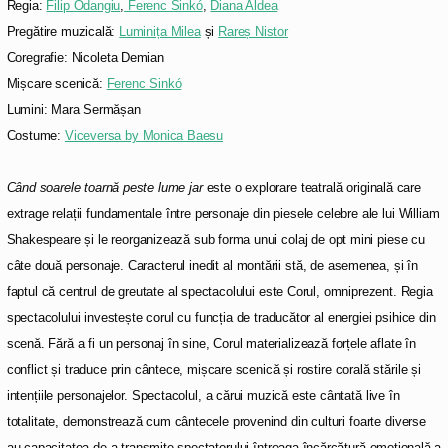
Regia:
Filip Odangiu
,
Ferenc Sinkó
,
Diana Aldea
Pregătire muzicală:
Luminița Milea
și
Rareș Nistor
Coregrafie: Nicoleta Demian
Mișcare scenică:
Ferenc Sinkó
Lumini: Mara Sermășan
Costume:
Viceversa by Monica Baesu
.
Când soarele toarnă peste lume jar
este o explorare teatrală originală care
extrage relații fundamentale între personaje din piesele celebre ale lui William
Shakespeare și le reorganizează sub forma unui colaj de opt mini piese cu
câte două personaje. Caracterul inedit al montării stă, de asemenea, și în
faptul că centrul de greutate al spectacolului este Corul, omniprezent. Regia
spectacolului investește corul cu funcția de traducător al energiei psihice din
scenă. Fără a fi un personaj în sine, Corul materializează forțele aflate în
conflict și traduce prin cântece, mișcare scenică și rostire corală stările și
intențiile personajelor. Spectacolul, a cărui muzică este cântată live în
totalitate, demonstrează cum cântecele provenind din culturi foarte diverse
au capacitatea de a transmite spectatorului întreaga încărcătură emoțională a