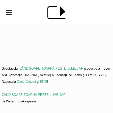
Spectacolul
CÂND SOARE TOARNĂ PESTE LUME JAR
producție a Trupei
ARC (promoția 2022-2026, Actorie) a Facultății de Teatru și Film UBB Cluj-
Napoca la
Zilele Clujului
și
FITS
!
.
CÂND SOARE TOARNĂ PESTE LUME JAR
de William Shakespeare
.