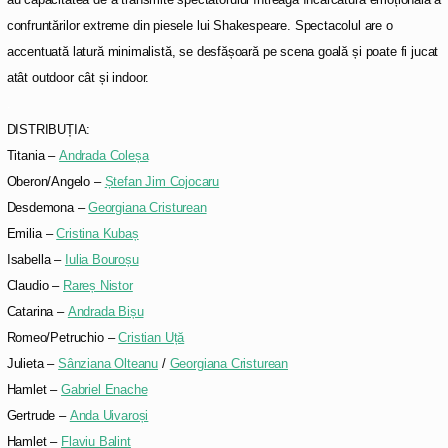
confruntărilor extreme din piesele lui Shakespeare. Spectacolul are o
accentuată latură minimalistă, se desfășoară pe scena goală și poate fi jucat
atât outdoor cât și indoor.
.
DISTRIBUȚIA:
Titania –
Andrada Coleșa
Oberon/Angelo –
Ștefan Jim Cojocaru
Desdemona –
Georgiana Cristurean
Emilia –
Cristina Kubaș
Isabella –
Iulia Bouroșu
Claudio –
Rareș Nistor
Catarina –
Andrada Bișu
Romeo/Petruchio –
Cristian Uță
Julieta –
Sânziana Olteanu
/
Georgiana Cristurean
Hamlet –
Gabriel Enache
Gertrude –
Anda Uivaroși
Hamlet –
Flaviu Balint