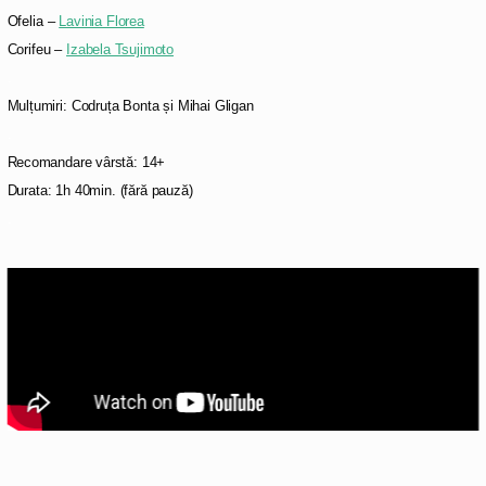
Ofelia –
Lavinia Florea
Corifeu –
Izabela Tsujimoto
.
Mulțumiri: Codruța Bonta și Mihai Gligan
.
Recomandare vârstă: 14+
Durata: 1h 40min. (fără pauză)
.