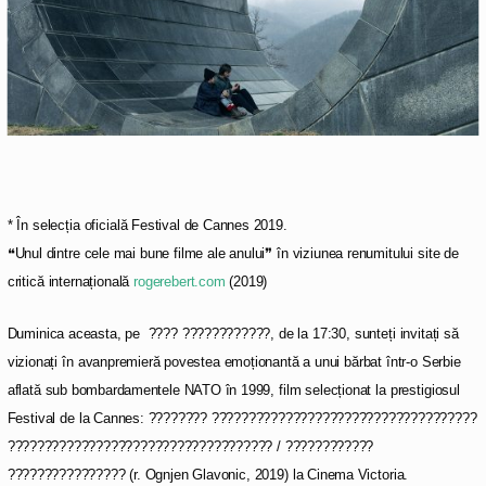
* În selecția oficială Festival de Cannes 2019.
❝Unul dintre cele mai bune filme ale anului❞ în viziunea renumitului site de
critică internațională
rogerebert.com
(2019)
Duminica aceasta, pe ???? ????????????, de la 17:30, sunteți invitați să
vizionați în avanpremieră povestea emoționantă a unui bărbat într-o Serbie
aflată sub bombardamentele NATO în 1999, film selecționat la prestigiosul
Festival de la Cannes: ???????? ????????????????????????????????????
???????????????????????????????????? / ????????????
???????????????? (r. Ognjen Glavonic, 2019) la Cinema Victoria.