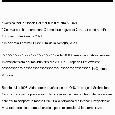
* Nominalizat la Oscar: Cel mai bun film străin, 2021
* Cel mai bun film european, Cel mai bun regizor și Cea mai bună actriță, la
European Film Awards 2021
* În selecția Festivalului de Film de la Veneția, 2020
????????????, ???? ????????????, de la 20:00, sunteți învitați să vizionați
în avanpremieră cel mai bun film din 2021 la European Film Awards:
???????????? ????????????????????, ?????????????????, la Cinema
Victoria.
Bosnia, iulie 1995. Aida este traducător pentru ONU în orășelul Srebrenica.
Când armata sârbă preia orașul, familia ei se numără printre miile de cetățeni
care caută adăpost în tabăra ONU. Ca o persoană din interiorul negocierilor,
Aida are acces la informații cruciale pe care trebuie să le interpreteze.