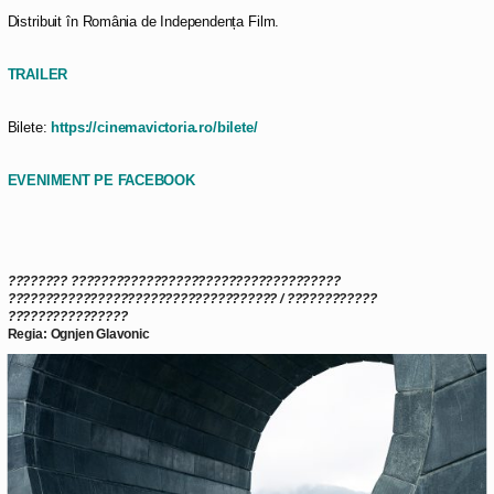
Distribuit în România de Independența Film.
TRAILER
Bilete:
https://cinemavictoria.ro/bilete/
EVENIMENT PE FACEBOOK
????????
????????????????????????????????????
????????????????????????????????????
/
????????????
????????????????
Regia: Ognjen Glavonic