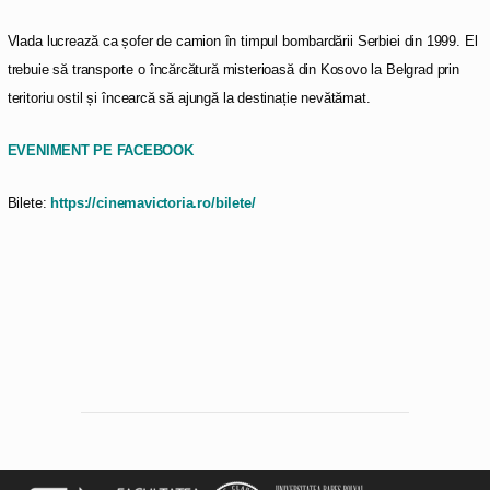
Vlada lucrează ca șofer de camion în timpul bombardării Serbiei din 1999. El
trebuie să transporte o încărcătură misterioasă din Kosovo la Belgrad prin
teritoriu ostil și încearcă să ajungă la destinație nevătămat.
EVENIMENT PE FACEBOOK
Bilete:
https://cinemavictoria.ro/bilete/