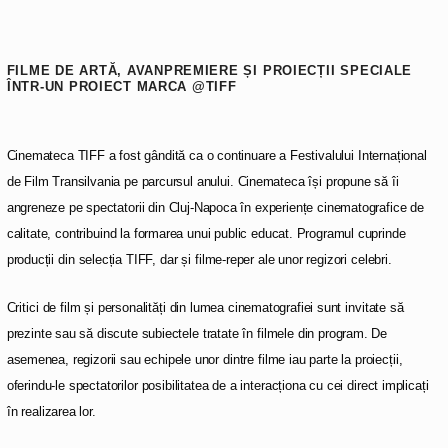
FILME DE ARTĂ, AVANPREMIERE ȘI PROIECȚII SPECIALE
ÎNTR-UN PROIECT MARCA @TIFF
Cinemateca TIFF a fost gândită ca o continuare a Festivalului Internațional
de Film Transilvania pe parcursul anului. Cinemateca își propune să îi
angreneze pe spectatorii din Cluj-Napoca în experiențe cinematografice de
calitate, contribuind la formarea unui public educat. Programul cuprinde
producții din selecția TIFF, dar și filme-reper ale unor regizori celebri.
Critici de film și personalități din lumea cinematografiei sunt invitate să
prezinte sau să discute subiectele tratate în filmele din program. De
asemenea, regizorii sau echipele unor dintre filme iau parte la proiecții,
oferindu-le spectatorilor posibilitatea de a interacționa cu cei direct implicați
în realizarea lor.