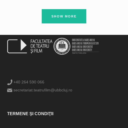
SHOW MORE
+40 264 590 066
secretariat.teatrufilm@ubbcluj.ro
TERMENE ŞI CONDIŢII