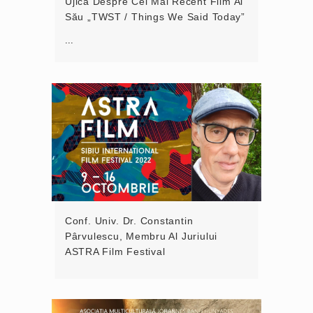
Ujică Despre Cel Mai Recent Film Al
Său „TWST / Things We Said Today”
...
Conf. Univ. Dr. Constantin
Pârvulescu, Membru Al Juriului
ASTRA Film Festival