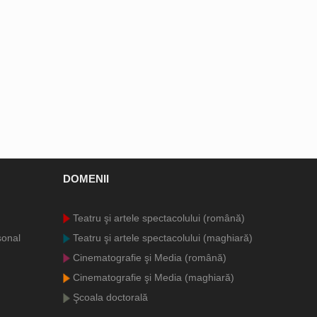
DOMENII
Teatru şi artele spectacolului (română)
sonal
Teatru şi artele spectacolului (maghiară)
Cinematografie şi Media (română)
Cinematografie şi Media (maghiară)
Şcoala doctorală