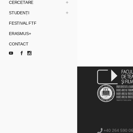
CERCETARE
STUDENȚI
FESTIVAL FTF
ERASMUS+
CONTACT
+40 264 590 0