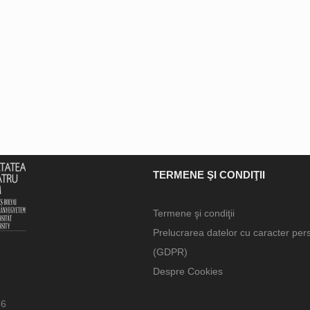
TERMENE ŞI CONDIŢII
Termene şi condiţii
Prelucrarea datelor cu caracter per
(GDPR)
Despre Cookies
66