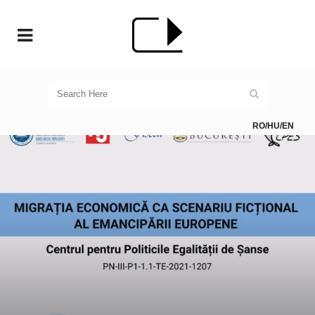
RO
/
HU
/
EN