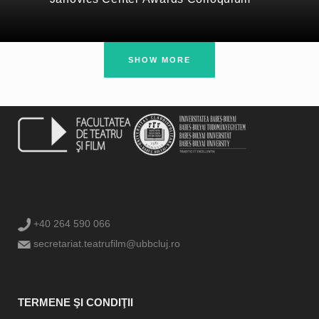
SHOW MORE
+40 264 590 066
secretariat.teatrufilm@ubbcluj.ro
TERMENE ŞI CONDIŢII