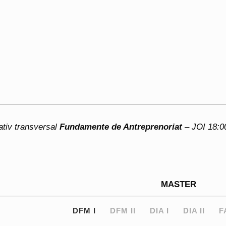
ativ transversal
Fundamente de Antreprenoriat
– JOI 18:0
MASTER
DFM I
DFM II
DIA I
DIA II
F