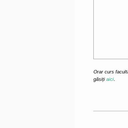
Orar curs facult
găsiți
aici
.