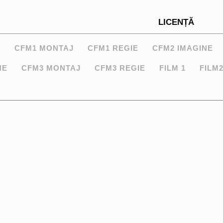
LICENȚĂ
E
CFM1 MONTAJ
CFM1 REGIE
CFM2 IMAGINE
NE
CFM3 MONTAJ
CFM3 REGIE
FILM 1
FILM