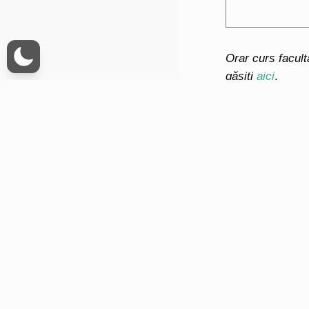
Orar curs facult
găsiți
aici
.
+40 264 590 0
secretariat.teat