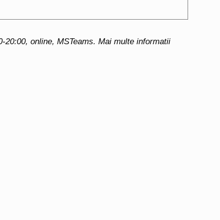
0-20:00, online, MSTeams. Mai multe informatii
DOMENII
Teatru şi artele spectacolului (română)
sonal
Teatru şi artele spectacolului (maghiară)
Cinematografie şi Media (română)
Cinematografie şi Media (maghiară)
Şcoala doctorală