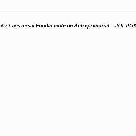
ativ transversal
Fundamente de Antreprenoriat
– JOI 18:0
TERMENE ŞI CONDIŢII
Termene şi condiţii
Prelucrarea datelor cu caracter per
(GDPR)
Despre Cookies
66
rufilm@ubbcluj.ro