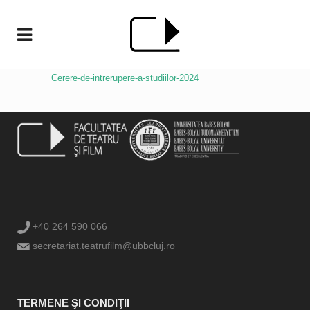
Cerere-de-intrerupere-a-studiilor-2024
+40 264 590 066
secretariat.teatrufilm@ubbcluj.ro
TERMENE ŞI CONDIŢII