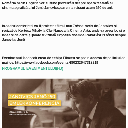
România și din Ungaria vor susține prezentări despre opera teatrală și
cinematografică a lui Jenő Janovics, care s-a născut acum 150 de ani.
În cadrul conferinței va fi proiectat filmul mut
Tolonc
, scris de Janovics și
regizat de Kertész Mihály la Cluj-Napoca la Cinema Arta, unde va avea loc și o
lansare de carte și poate fi vizitată expoziția doamnei ZakariásErzsébet despre
Janovics Jenő
Evenimentul facebook creat de echipa Filmtett se poate accesa de pe linkul de
mai jos:
https://www.facebook.com/events/480232647318219
PROGRAMUL EVENIMENTULUI(HU)