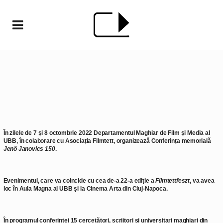
În zilele de 7 și 8 octombrie 2022 Departamentul Maghiar de Film și Media al
UBB, în colaborare cu Asociația Filmtett, organizează Conferința memorială
Jenő Janovics 150
.
Evenimentul, care va coincide cu cea de-a 22-a ediție a
Filmtettfeszt
, va avea
loc în Aula Magna al UBB și la Cinema Arta din Cluj-Napoca.
În programul conferinței 15 cercetători, scriitori și universitari maghiari din