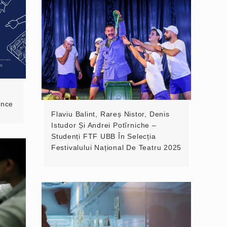
ence
Flaviu Balint, Rareș Nistor, Denis
Istudor Și Andrei Potîrniche –
Studenți FTF UBB În Selecția
Festivalului Național De Teatru 2025