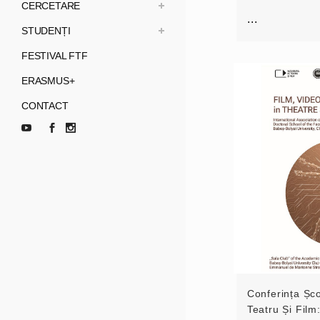
CERCETARE
...
STUDENȚI
FESTIVAL FTF
ERASMUS+
CONTACT
Conferința Șco
Teatru Și Film: