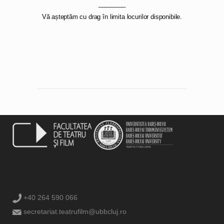
________
Vă așteptăm cu drag în limita locurilor disponibile.
+40 264 590 066
secretariat.teatrufilm@ubbcluj.ro