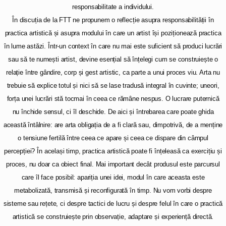
responsabilitate a individului.
În discuția de la FTT ne propunem o reflecție asupra responsabilității în
practica artistică și asupra modului în care un artist își poziționează practica
în lume astăzi. Într-un context în care nu mai este suficient să produci lucrări
sau să te numești artist, devine esențial să înțelegi cum se construiește o
relație între gândire, corp și gest artistic, ca parte a unui proces viu. Arta nu
trebuie să explice totul și nici să se lase tradusă integral în cuvinte; uneori,
forța unei lucrări stă tocmai în ceea ce rămâne nespus. O lucrare puternică
nu închide sensul, ci îl deschide. De aici și întrebarea care poate ghida
această întâlnire: are arta obligația de a fi clară sau, dimpotrivă, de a menține
o tensiune fertilă între ceea ce apare și ceea ce dispare din câmpul
percepției? În același timp, practica artistică poate fi înțeleasă ca exercițiu și
proces, nu doar ca obiect final. Mai important decât produsul este parcursul
care îl face posibil: apariția unei idei, modul în care aceasta este
metabolizată, transmisă și reconfigurată în timp. Nu vom vorbi despre
sisteme sau rețete, ci despre tactici de lucru și despre felul în care o practică
artistică se construiește prin observație, adaptare și experiență directă.