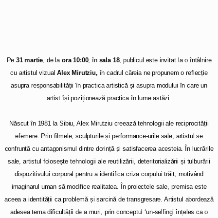
Pe
31 martie
, de la
ora 10:00
, în
sala 18
, publicul este invitat la o întâlnire
cu artistul vizual
Alex Mirutziu,
în cadrul căreia ne propunem o reflecție
asupra responsabilității în practica artistică și asupra modului în care un
artist își poziționează practica în lume astăzi.
.
Născut în 1981 la Sibiu, Alex Mirutziu creează tehnologii ale reciprocității
efemere. Prin filmele, sculpturile și performance-urile sale, artistul se
confruntă cu antagonismul dintre dorință și satisfacerea acesteia. În lucrările
sale, artistul folosește tehnologii ale reutilizării, deteritorializării și tulburării
dispozitivului corporal pentru a identifica criza corpului trăit, motivând
imaginarul uman să modifice realitatea. În proiectele sale, premisa este
aceea a identității ca problemă și sarcină de transgresare. Artistul abordează
adesea tema dificultății de a muri, prin conceptul ‘un-selfing’ înțeles ca o