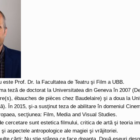
este Prof. Dr. la Facultatea de Teatru şi Film a UBB.
ima teză de doctorat la Universitatea din Geneva în 2007 (D
atre(s), ébauches de pièces chez Baudelaire) şi a doua la Uni
ă). În 2015, şi-a susţinut teza de abilitare în domeniul Cin
opaea, secţiunea: Film, Media and Visual Studies.
e cercetare sunt estetica filmului, critica de artă şi teoria im
 şi aspectele antropologice ale magiei şi vrăjitoriei.
ulte cărţi: Nu ştie stânga ce face dreapta. Două eseuri despre