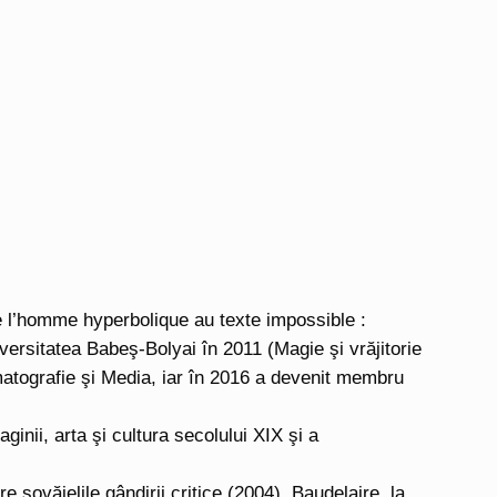
e l’homme hyperbolique au texte impossible :
versitatea Babeş-Bolyai în 2011 (Magie şi vrăjitorie
ematografie şi Media, iar în 2016 a devenit membru
aginii, arta şi cultura secolului XIX şi a
 şovăielile gândirii critice (2004), Baudelaire, la