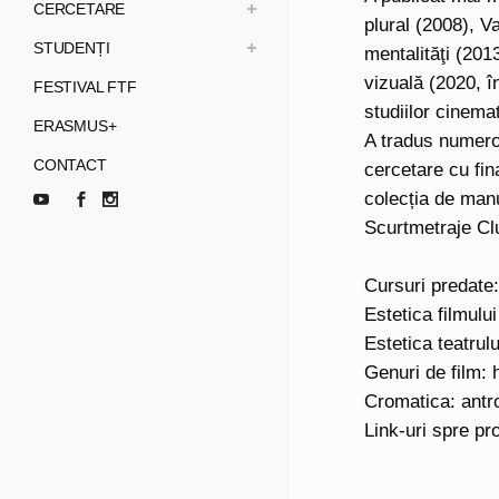
CERCETARE
plural (2008), V
STUDENȚI
mentalităţi (201
vizuală (2020, 
FESTIVAL FTF
studiilor cinemat
ERASMUS+
A tradus numero
CONTACT
cercetare cu fin
colecția de manu
Scurtmetraje Cl
Cursuri predate:
Estetica filmului
Estetica teatrulu
Genuri de film: 
Cromatica: antr
Link-uri spre pr