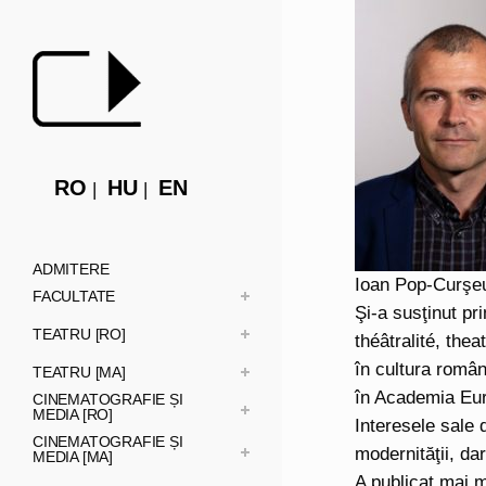
RO
HU
EN
ADMITERE
Ioan Pop-Curşeu 
FACULTATE
Şi-a susţinut pr
TEATRU [RO]
théâtralité, the
în cultura român
TEATRU [MA]
în Academia Eur
CINEMATOGRAFIE ȘI
MEDIA [RO]
Interesele sale d
CINEMATOGRAFIE ȘI
modernităţii, dar
MEDIA [MA]
A publicat mai m