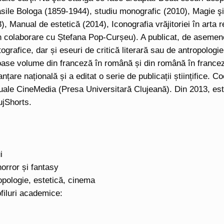
asile Bologa (1859-1944), studiu monografic (2010), Magie şi vr
3), Manual de estetică (2014), Iconografia vrăjitoriei în art
în colaborare cu Ștefana Pop-Curșeu). A publicat, de asemen
ografice, dar și eseuri de critică literară sau de antropologie
ase volume din franceză în română și din română în franceză
anțare națională și a editat o serie de publicații științifice.
ale CineMedia (Presa Universitară Clujeană). Din 2013, este p
ujShorts.
i
horror și fantasy
opologie, estetică, cinema
ofiluri academice: