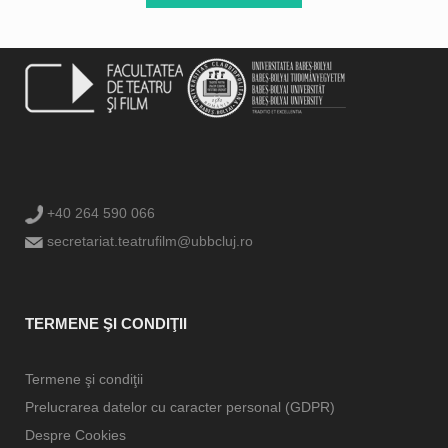
+40 264 590 066
secretariat.teatrufilm@ubbcluj.ro
TERMENE ŞI CONDIŢII
Termene şi condiţii
Prelucrarea datelor cu caracter personal (GDPR)
Despre Cookies