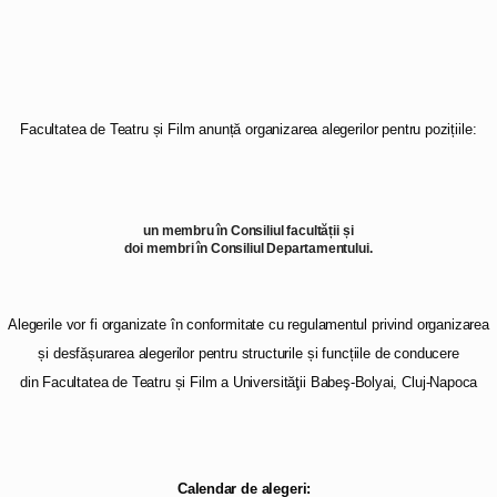
Facultatea de Teatru și Film anunță organizarea alegerilor pentru pozițiile:
un membru în Consiliul facultății și
doi membri în Consiliul Departamentului.
Alegerile vor fi organizate în conformitate cu regulamentul privind organizarea
și desfășurarea alegerilor pentru structurile și funcțiile de conducere
din Facultatea de Teatru și Film a Universităţii Babeş-Bolyai, Cluj-Napoca
Calendar de alegeri: