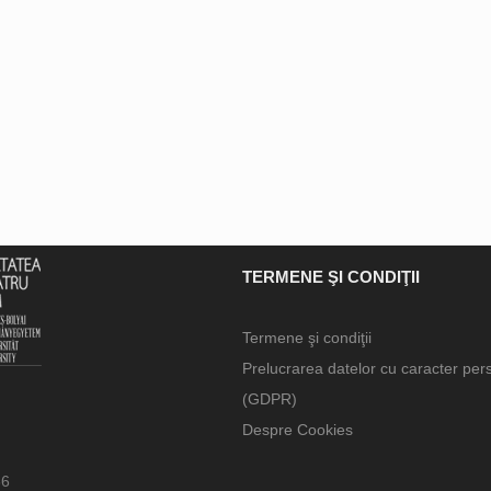
TERMENE ŞI CONDIŢII
Termene şi condiţii
Prelucrarea datelor cu caracter per
(GDPR)
Despre Cookies
66