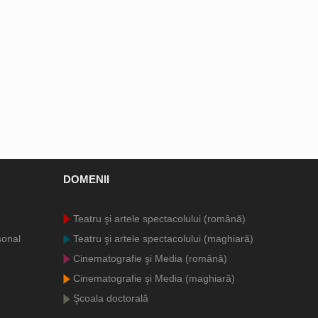
DOMENII
Teatru şi artele spectacolului (română)
sonal
Teatru şi artele spectacolului (maghiară)
Cinematografie şi Media (română)
Cinematografie şi Media (maghiară)
Şcoala doctorală