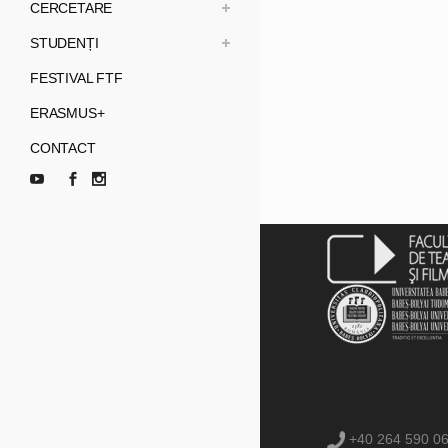
CERCETARE
STUDENȚI
FESTIVAL FTF
ERASMUS+
CONTACT
+40 264 590 0