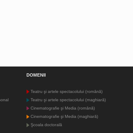
DOMENII
Teatru şi artele spectacolului (română)
sonal
Teatru şi artele spectacolului (maghiară)
Cinematografie şi Media (română)
Cinematografie şi Media (maghiară)
Şcoala doctorală