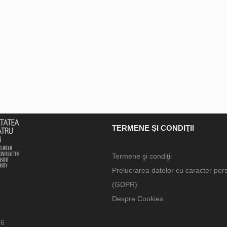
TERMENE ŞI CONDIŢII
Termene şi condiţii
Prelucrarea datelor cu caracter per
(GDPR)
Despre Cookies
66