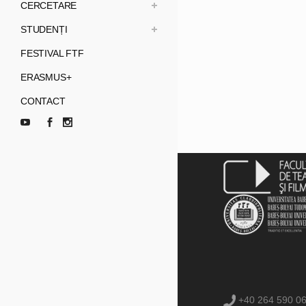
CERCETARE
STUDENȚI
FESTIVAL FTF
ERASMUS+
CONTACT
+40 264 590 0