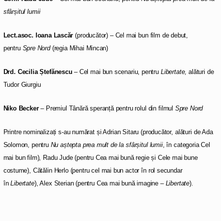
sfârșitul lumii
Lect.asoc.
Ioana Lascăr
(producător) – Cel mai bun film de debut,
pentru
Spre Nord
(regia Mihai Mincan)
Drd.
Cecilia Ștefănescu
– Cel mai bun scenariu, pentru
Libertate
, alături de
Tudor Giurgiu
Niko Becker
– Premiul Tânără speranță pentru rolul din filmul
Spre Nord
Printre nominalizați s-au numărat și Adrian Sitaru (producător, alături de Ada
Solomon, pentru
Nu aștepta prea mult de la sfârșitul lumii
, în categoria Cel
mai bun film), Radu Jude (pentru Cea mai bună regie și Cele mai bune
costume), Cătălin Herlo (pentru cel mai bun actor în rol secundar
în
Libertate
), Alex Sterian (pentru Cea mai bună imagine –
Libertate
).