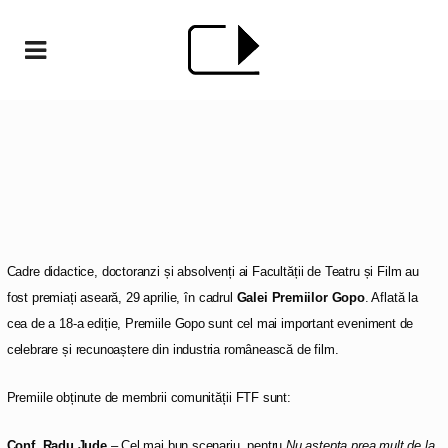
Cadre didactice, doctoranzi și absolvenți ai Facultății de Teatru și Film au
fost premiați aseară, 29 aprilie, în cadrul
Galei Premiilor Gopo
. Aflată la
cea de a 18-a ediție, Premiile Gopo sunt cel mai important eveniment de
celebrare și recunoaștere din industria românească de film.
Premiile obținute de membrii comunității FTF sunt:
Conf.
Radu Jude
– Cel mai bun scenariu, pentru
Nu aștepta prea mult de la