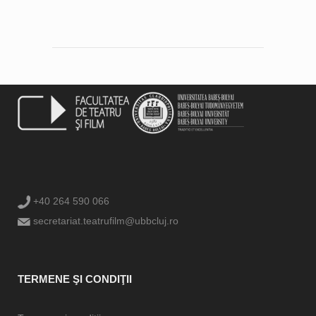
+40 264 590 066
secretariat.teatrufilm@ubbcluj.ro
TERMENE ŞI CONDIŢII