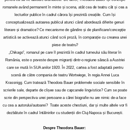
romanele având permanent în minte și scena, atât cea de teatru cât și cea a
lecturilor publice în cadrul cărora își prezintă creațiile. Cum își
conceptualizează autoarea publicul atunci când abordează diferite genuri
literare și dramatice? Ce mecanisme de gândire și de planificare/concepție
artistică se activează atunci când scrii proză, în comparație cu crearea unei
piese de teatru?
„Chikago”, romanul pe care îl prezintă în cadrul turneului său literar în
România, este o poveste despre migranți dintr-o regiune săracă a Austriei
care se mută în SUA anilor 1920. În 2022, cartea a fost adaptată pentru
scenă de către compania de teatru Wortwiege, în regia Annei Luca
Krassnigg. Cum tratează Theodora Bauer problemele sociale sensibile în
scrierile sale, departe de clișee sau de capcanele lingvistice? Cum se poate
scrie din perspectiva unei persoane a cărei biografie nu are nimic de-a face
cu cea a autorului/autoarei? Toate aceste chestiuni, dar și multe altele vor fi
dezbătute în cadrul întâlnirilor cu studenții din Cluj-Napoca și București.
.
Despre Theodora Bauer: