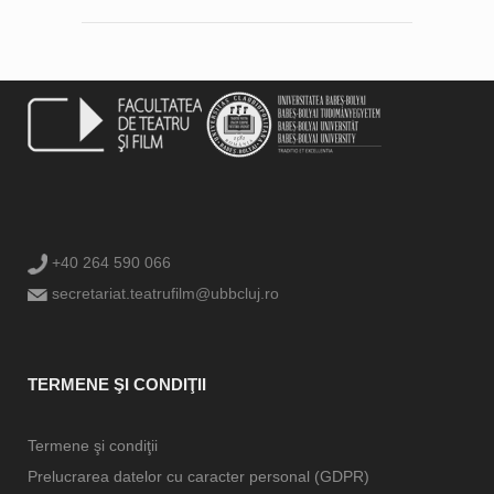
+40 264 590 066
secretariat.teatrufilm@ubbcluj.ro
TERMENE ŞI CONDIŢII
Termene şi condiţii
Prelucrarea datelor cu caracter personal (GDPR)