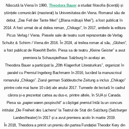
Născută la Viena în 1990,
Theodora Bauer
a studiat filosofia (licență) și
științele comunicării (masterat) la Universitatea din Viena. Romanul său de
debut, „Das Fell der Tante Meri” („Blana mătușii Meri”), a fost publicat în
2014. A fost urmat de al doilea roman, „Chikago”, în 2017, ambele la editura
Picus Verlag / Viena. Piesele sale de teatru sunt reprezentate de Verlag
Schultz & Schirm / Viena din 2016. În 2024, al treilea roman al său, „Glühen”,
a fost publicat de Rowohlt Berlin. Piesa sa de teatru „Kleine Geister” a avut
premiera la Schauspielhaus Salzburg în același an.
Theodora Bauer a participat la „20th Klagenfurt Literaturkurs”, organizat în
paralel cu Premiul Ingeborg Bachmann în 2016, lucrând la manuscrisul
romanului „Chikago”. Ziarul german Süddeutsche Zeitung a inclus „Chikago”
printre cele mai bune 10 cărți ale anului 2017. Turneele de lectură în cadrul
cărora și-a prezentat cartea au dus-o, printre altele, în SUA și Canada.
Piesa sa „papier.waren.pospischil“ a câștigat premiul întâi la un concurs
intitulat „Die Freiheit des Lachens“ la Teatrul de Stat din Salzburg (Salzburger
Landestheater) în 2017 și a avut premiera acolo în martie 2019.
În 2018, Theodora a primit un premiu din partea Fundației Theodor Kery din