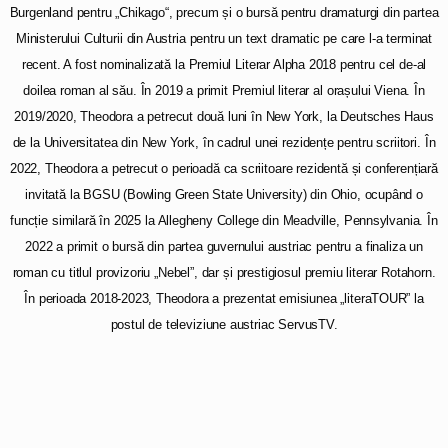
Burgenland pentru „Chikago“, precum și o bursă pentru dramaturgi din partea
Ministerului Culturii din Austria pentru un text dramatic pe care l-a terminat
recent. A fost nominalizată la Premiul Literar Alpha 2018 pentru cel de-al
doilea roman al său. În 2019 a primit Premiul literar al orașului Viena. În
2019/2020, Theodora a petrecut două luni în New York, la Deutsches Haus
de la Universitatea din New York, în cadrul unei rezidențe pentru scriitori. În
2022, Theodora a petrecut o perioadă ca scriitoare rezidentă și conferențiară
invitată la BGSU (Bowling Green State University) din Ohio, ocupând o
funcție similară în 2025 la Allegheny College din Meadville, Pennsylvania. În
2022 a primit o bursă din partea guvernului austriac pentru a finaliza un
roman cu titlul provizoriu „Nebel”, dar și prestigiosul premiu literar Rotahorn.
În perioada 2018-2023, Theodora a prezentat emisiunea „literaTOUR” la
postul de televiziune austriac ServusTV.