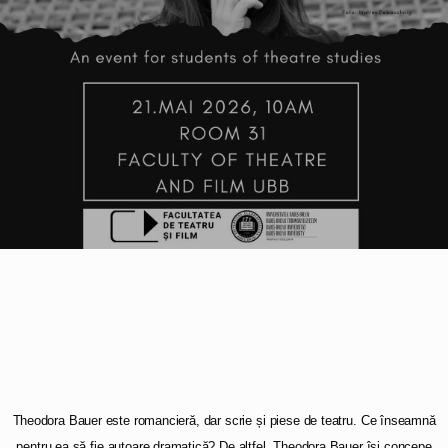
Theodora Bauer este romancieră, dar scrie și piese de teatru. Ce înseamnă
pentru ea să fie autoare dramatică? De altfel, Theodora Bauer își concepe