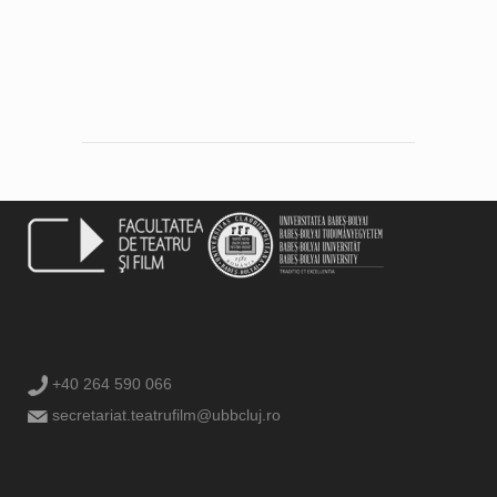
+40 264 590 066
secretariat.teatrufilm@ubbcluj.ro