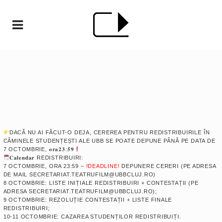
DACĂ NU AI FĂCUT-O DEJA, CEREREA PENTRU REDISTRIBUIRILE ÎN
CĂMINELE STUDENȚEȘTI ALE UBB SE POATE DEPUNE PÂNĂ PE DATA DE
7 OCTOMBRIE, 𝐨𝐫𝐚𝟐𝟑:𝟓𝟗
𝐂𝐚𝐥𝐞𝐧𝐝𝐚𝐫 REDISTRIBUIRI:
7 OCTOMBRIE, ORA 23:59 –
!DEADLINE!
DEPUNERE CERERI (PE ADRESA
DE MAIL
SECRETARIAT.TEATRUFILM@UBBCLUJ.RO
)
8 OCTOMBRIE: LISTE INIȚIALE REDISTRIBUIRI + CONTESTAȚII (PE
ADRESA
SECRETARIAT.TEATRUFILM@UBBCLUJ.RO
);
9 OCTOMBRIE: REZOLUȚIE CONTESTAȚII + LISTE FINALE
REDISTRIBUIRI;
10-11 OCTOMBRIE: CAZAREA STUDENȚILOR REDISTRIBUIȚI.