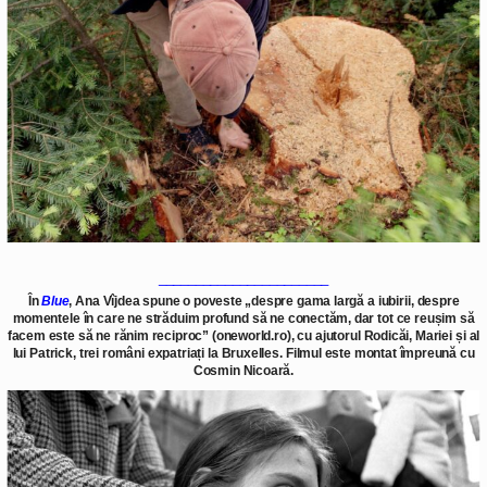
_______________________
În
Blue
, Ana Vîjdea spune o poveste „despre gama largă a iubirii, despre
momentele în care ne străduim profund să ne conectăm, dar tot ce reușim să
facem este să ne rănim reciproc” (oneworld.ro), cu ajutorul Rodicăi, Mariei și al
lui Patrick, trei români expatriați la Bruxelles. Filmul este montat împreună cu
Cosmin Nicoară.