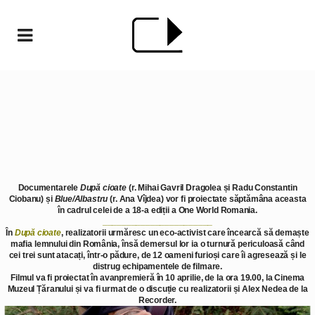
Documentarele
După cioate
(r. Mihai Gavril Dragolea și Radu Constantin
Ciobanu) și
Blue/Albastru
(r. Ana Vîjdea) vor fi proiectate săptămâna aceasta
în cadrul celei de a 18-a ediții a One World Romania.
_______________________
În
După cioate
, realizatorii urmăresc un eco-activist care încearcă să demaște
mafia lemnului din România, însă demersul lor ia o turnură periculoasă când
cei trei sunt atacați, într-o pădure, de 12 oameni furioși care îi agresează și le
distrug echipamentele de filmare.
Filmul va fi proiectat în avanpremieră în
10 aprilie
, de la
ora 19.00
, la
Cinema
Muzeul Țăranului
și va fi urmat de o discuție cu realizatorii și Alex Nedea de la
Recorder.