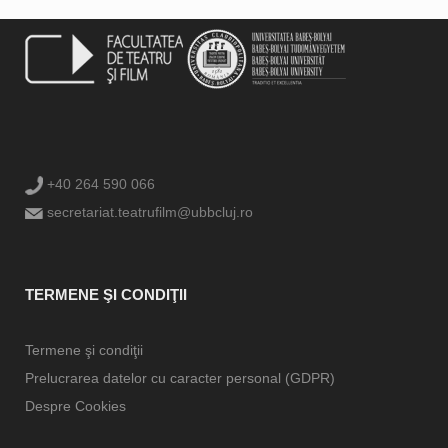
+40 264 590 066
secretariat.teatrufilm@ubbcluj.ro
TERMENE ŞI CONDIŢII
Termene şi condiţii
Prelucrarea datelor cu caracter personal (GDPR)
Despre Cookies