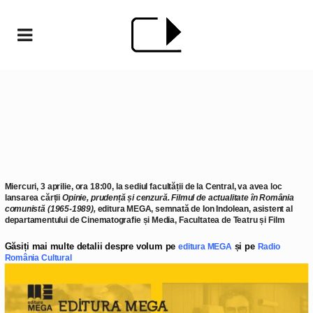
Miercuri,
3 aprilie
, ora
18:00
, la sediul facultății de la
Central
, va avea loc
lansarea cărții
Opinie, prudență și cenzură. Filmul de actualitate în România
comunistă (1965-1989),
editura MEGA, semnată de
Ion Indolean
, asistent al
departamentului de Cinematografie și Media, Facultatea de Teatru și Film
Găsiți mai multe detalii despre volum pe
și pe
editura MEGA
Radio
România Cultural