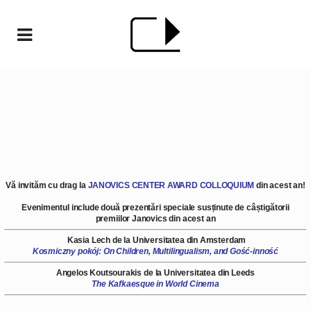
Vă invităm cu drag la
J
ANOVICS CENTER AWARD COLLOQUIUM
din acest an!
Evenimentul include două prezentări speciale susținute de câștigătorii
premiilor Janovics din acest an
.
Kasia Lech
de la Universitatea din Amsterdam
Kosmiczny pokój: On Children, Multilingualism, and Gość-inność
Angelos Koutsourakis
de la Universitatea din Leeds
The Kafkaesque in World Cinema
.