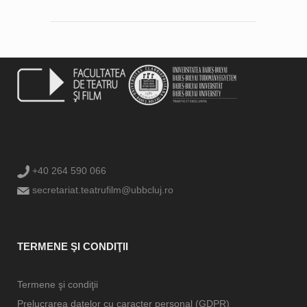
+40 264 590 066
secretariat.teatrufilm@ubbcluj.ro
TERMENE ŞI CONDIŢII
Termene şi condiţii
Prelucrarea datelor cu caracter personal (GDPR)