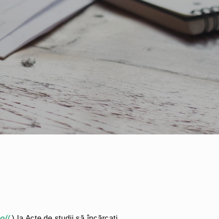
o//
)
la Acte de studii să încărcați