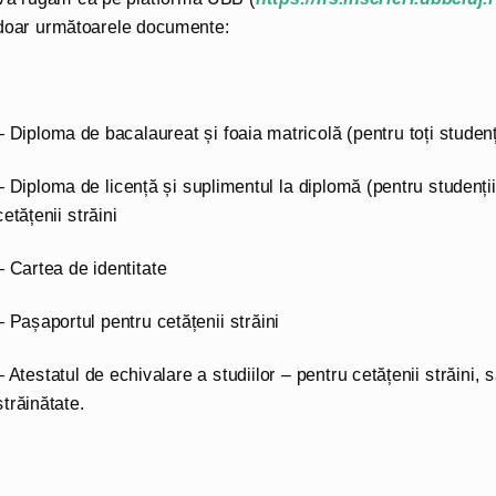
doar următoarele documente:
– Diploma de bacalaureat și foaia matricolă (pentru toți studenți
– Diploma de licență și suplimentul la diplomă (pentru studenți
cetățenii străini
– Cartea de identitate
– Pașaportul pentru cetățenii străini
– Atestatul de echivalare a studiilor – pentru cetățenii străini, s
străinătate.