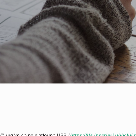
Vă rugăm ca pe platforma UBB (
https://ifs.inscrieri.ubbcluj.r