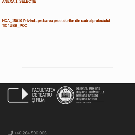
ANEXA 1. SELECȚIE
HCA_15010 Privind aprobarea procedurilor din cadrul proiectului
TIC4UBB_POC
+40 264 590 066