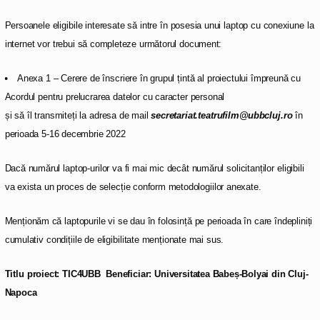
Persoanele eligibile interesate să intre în posesia unui laptop cu conexiune la
internet vor trebui să completeze următorul document:
Anexa 1 – Cerere de înscriere în grupul țintă al proiectului împreună cu
Acordul pentru prelucrarea datelor cu caracter personal
și să îl transmiteți la adresa de mail
secretariat.teatrufilm@ubbcluj.ro
în
perioada 5-16 decembrie 2022
Dacă numărul laptop-urilor va fi mai mic decât numărul solicitanților eligibili
va exista un proces de selecție conform metodologiilor anexate.
Menționăm că laptopurile vi se dau în folosință pe perioada în care îndepliniți
cumulativ condițiile de eligibilitate menționate mai sus.
Titlu proiect: TIC4UBB
Beneficiar: Universitatea Babeș-Bolyai din Cluj-
Napoca