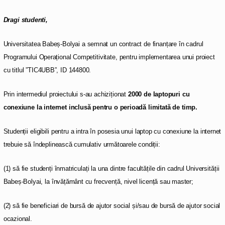
Dragi studenti,
Universitatea Babeș-Bolyai a semnat un contract de finanțare în cadrul
Programului Operațional Competitivitate, pentru implementarea unui proiect
cu titlul ”TIC4UBB”, ID 144800.
Prin intermediul proiectului s-au achiziționat
2000 de laptopuri cu
conexiune la internet inclusă pentru o perioadă limitată de timp.
Studenții eligibili pentru a intra în posesia unui laptop cu conexiune la internet
trebuie să îndeplinească cumulativ următoarele condiții:
(1) să fie studenți înmatriculați la una dintre facultățile din cadrul Universității
Babeș-Bolyai, la învățământ cu frecvență, nivel licență sau master;
(2) să fie beneficiari de bursă de ajutor social și/sau de bursă de ajutor social
ocazional.