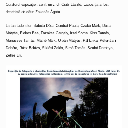
Curatorul expoziției: conf. univ. dr. Csibi László. Expoziția a fost
deschisă de către Zakariás Ágota.
Lista studenților: Babota Dóra, Condrat Paula, Czakó Márk, Dósa
Mátyás, Elekes Bea, Fazakas Gergely, Irsai Soma, Kiss Tamás,
Manasses Tamás, Máthé Márk, Orbán Mátyás, Pál Erika, Péter-Jani
Debóra, Rácz Balázs, Siklósi Zalán, Simó Tamás, Szabó Dorottya,
Zelles Lili.