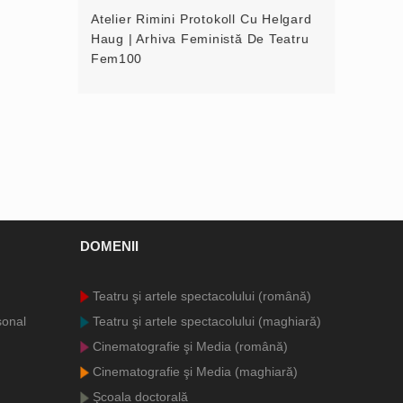
Atelier Rimini Protokoll Cu Helgard
Haug | Arhiva Feministă De Teatru
Fem100
DOMENII
Teatru şi artele spectacolului (română)
sonal
Teatru şi artele spectacolului (maghiară)
Cinematografie şi Media (română)
Cinematografie şi Media (maghiară)
Şcoala doctorală