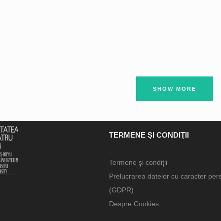
SHOW MORE
TERMENE ŞI CONDIŢII
Termene şi condiţii
Prelucrarea datelor cu caracter per
(GDPR)
Despre Cookies