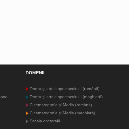
DOMENII
Teatru şi artele spectacolului (română)
sonal
Teatru şi artele spectacolului (maghiară)
Cinematografie şi Media (română)
Cinematografie şi Media (maghiară)
Şcoala doctorală