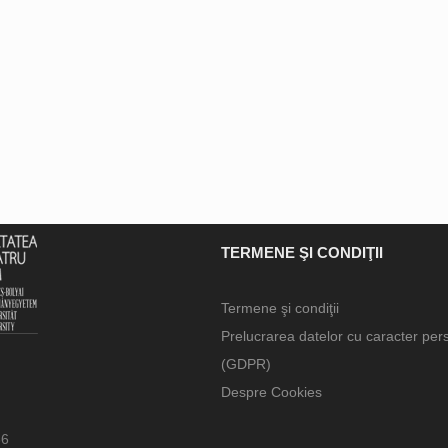
TERMENE ŞI CONDIŢII
Termene şi condiţii
Prelucrarea datelor cu caracter per
(GDPR)
Despre Cookies
66