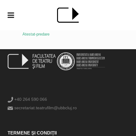
Atestat-predare
+40 264 590 066
secretariat.teatrufilm@ubbcluj.ro
TERMENE ŞI CONDIŢII