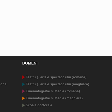
DOMENII
Teatru şi artele spectacolului (română)
sonal
Teatru şi artele spectacolului (maghiară)
Cinematografie şi Media (română)
Cinematografie şi Media (maghiară)
Şcoala doctorală