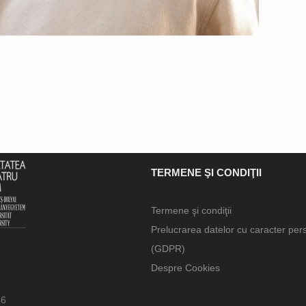
TERMENE ŞI CONDIŢII
Termene şi condiţii
Prelucrarea datelor cu caracter per
(GDPR)
Despre Cookies
66