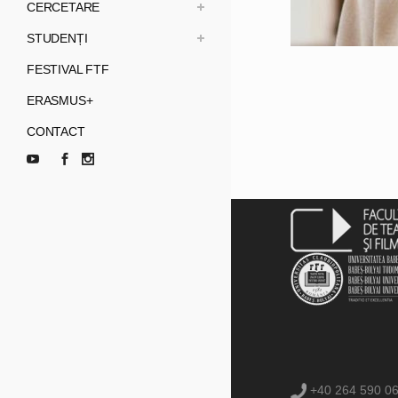
CERCETARE
STUDENȚI
FESTIVAL FTF
ERASMUS+
CONTACT
+40 264 590 0