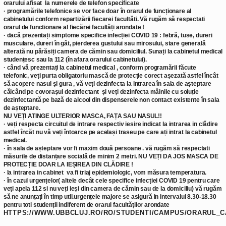
orarului afisat la numerele de telefon specificate
·
programările telefonice se vor face doar în orarul de funcționare al
cabinetului conform repartizării fiecarei facultăti. Vă rugăm să respectati
orarul de functionare al fiecărei facultăți arondate !
·
dacă prezentați simptome specifice infecției COVID 19 : febră, tuse, dureri
musculare, dureri în gât, pierderea gustului sau mirosului, stare generală
alterată nu părăsiți camera de cămin sau domiciliul. Sunați la cabinetul medical
studențesc sau la 112 (în afara orarului cabinetului).
·
când vă prezentați la cabinetul medical , conform programării făcute
telefonic, veți purta obligatoriu mască de protecție corect așezată astfel încât
să acopere nasul și gura , vă veți dezinfecta la intrarea în sala de așteptare
călcând pe covorașul dezinfectant și veți dezinfecta mâinile cu soluție
dezinfectantă pe bază de alcool din dispenserele non contact existente în sala
de așteptare.
NU VEȚI ATINGE ULTERIOR MASCA, FAȚA SAU NASUL!!
·
veți respecta circuitul de intrare respectiv iesire indicat la intrarea in clădire
astfel încăt nu vă veți întoarce pe același traseu pe care ați intrat la cabinetul
medical.
·
în sala de așteptare vor fi maxim două persoane . vă rugăm să respectati
măsurile de distanțare socială de minim 2 metri. NU VEȚI DA JOS MASCA DE
PROTECȚIE DOAR LA IEȘIREA DIN CLĂDIRE !
·
la intrarea in cabinet va fi triaj epidemiologic, vom măsura temperatura.
·
în cazul urgențelor( altele decât cele specifice infecției COVID 19 pentru care
veți apela 112 si nu veți ieși din camera de cămin sau de la domiciliu) vă rugăm
să ne anunțați în timp util.urgențele majore se asigură in intervalul 8.30-18.30
pentru toti studenții indiferent de orarul facultăților arondate
HTTPS://WWW.UBBCLUJ.RO/RO/STUDENTI/CAMPUS/ORARUL_