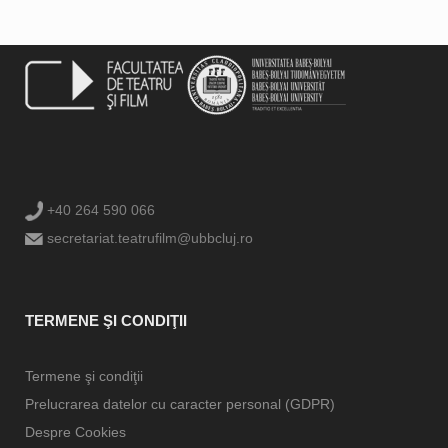
+40 264 590 066
secretariat.teatrufilm@ubbcluj.ro
TERMENE ŞI CONDIŢII
Termene şi condiţii
Prelucrarea datelor cu caracter personal (GDPR)
Despre Cookies