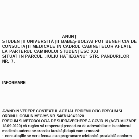
ANUNȚ
STUDENȚII UNIVERSITĂȚII BABEȘ-BOLYAI POT BENEFICIA DE
CONSULTAȚII MEDICALE ÎN CADRUL CABINETELOR AFLATE
LA PARTERUL CĂMINULUI STUDENȚESC XXI
SITUAT ÎN PARCUL „IULIU HAȚIEGANU” STR. PANDURILOR
NR. 7.
INFORMARE
AVAND IN VEDERE CONTEXTUL ACTUAL EPIDEMILOGIC PRECUM SI
ORDINUL COMUN MEC/MS NR. 5487/1494/2020
PRECUM SI METODOLOGIA DE SUPRAVEGHERE A COVID 19 (ACTUALIZARE
18.09.2020) vă rugăm să respectați procedura de adresabilitate la cabinetul
medical studentesc arondat facultății după cum urmează:
·
consultațiile se vor efectua cu o programare telefonică prealabilă conform