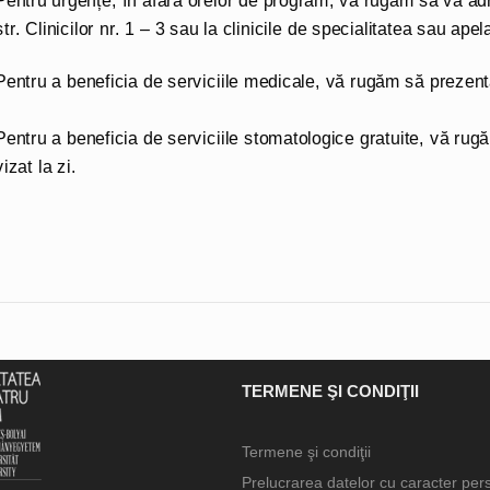
Pentru urgențe, în afara orelor de program, vă rugăm să vă adre
str. Clinicilor nr. 1 – 3 sau la clinicile de specialitatea sau apel
Pentru a beneficia de serviciile medicale, vă rugăm să prezentaț
Pentru a beneficia de serviciile stomatologice gratuite, vă rug
vizat la zi.
TERMENE ŞI CONDIŢII
Termene şi condiţii
Prelucrarea datelor cu caracter per