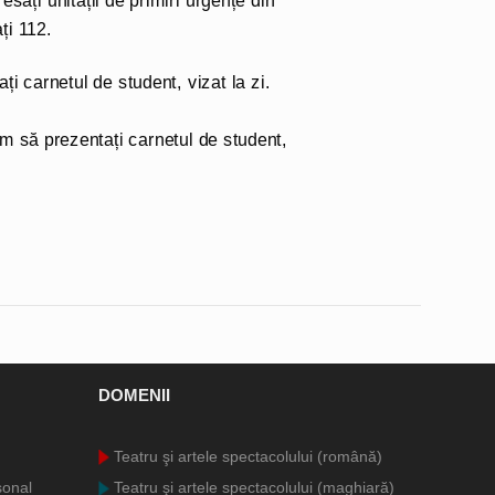
sați unității de primiri urgențe din
ați 112.
i carnetul de student, vizat la zi.
ăm să prezentați carnetul de student,
DOMENII
Teatru şi artele spectacolului (română)
sonal
Teatru şi artele spectacolului (maghiară)