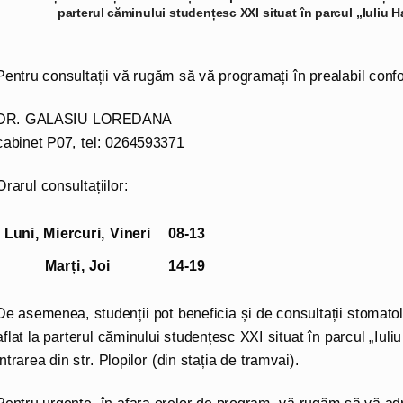
parterul căminului studențesc XXI situat în parcul „Iuliu Ha
Pentru consultații vă rugăm să vă programați în prealabil confo
DR. GALASIU LOREDANA
cabinet P07, tel: 0264593371
Orarul consultațiilor:
Luni, Miercuri, Vineri
08-13
Marți, Joi
14-19
De asemenea, studenții pot beneficia și de consultații stomatol
aflat la parterul căminului studențesc XXI situat în parcul „Iuliu
intrarea din str. Plopilor (din stația de tramvai).