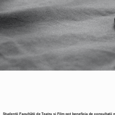
Studenții Facultății de Teatru și Film pot beneficia de consultații 