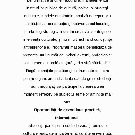
performative și cinematografie, managementul
instituțiilor publice de cultură, politici și strategii
culturale, modele curatoriale, analiză de repertoriu
instituțional, construcția și activarea publicurilor,
marketing strategic, industrii creative, strategii de
intervenții culturale, și nu în ultimul rând cunoștințe
antreprenoriale. Programul masteral beneficiază de
prezența unui număr de invitați externi, profesioniști
din lumea culturală din țară și din străinătate. Pe
lângă exercițiile practice și instrumente de lucru
pentru organizare individuale sau de grup, studenții
sunt încurajați să participe la crearea unui
moment
reflexiv
pe subiectul temelor amintite mai
sus.
Oportunități de dezvoltare, practică,
internațional
:
Studenții participă la școli de vară și proiecte
culturale realizate în parteneriat cu alte universități,