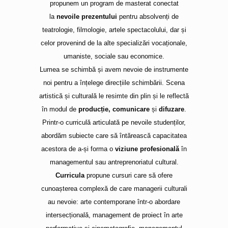
propunem un program de masterat conectat
la
nevoile prezentului
pentru absolvenți de
teatrologie, filmologie, artele spectacolului, dar și
celor provenind de la alte specializări vocaționale,
umaniste, sociale sau economice.
Lumea se schimbă și avem nevoie de instrumente
noi pentru a înțelege direcțiile schimbării. Scena
artistică și culturală le resimte din plin și le reflectă
în modul de
producție, comunicare
și
difuzare
.
Printr-o curriculă articulată pe nevoile studenților,
abordăm subiecte care să întărească capacitatea
acestora de a-și forma o
viziune profesională
în
managementul sau antreprenoriatul cultural.
Curricula
propune cursuri care să ofere
cunoașterea complexă de care managerii culturali
au nevoie: arte contemporane într-o abordare
intersecțională, management de proiect în arte