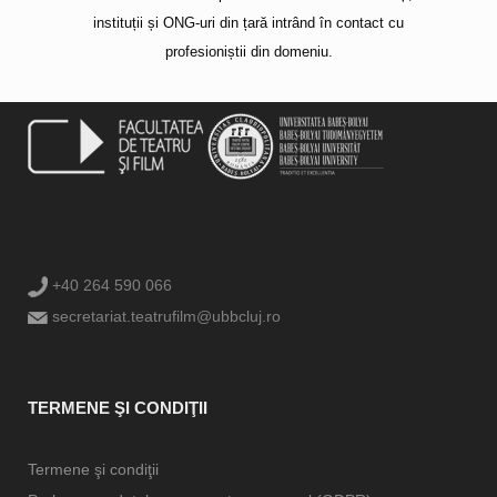
instituții și ONG-uri din țară intrând în contact cu
profesioniștii din domeniu.
+40 264 590 066
secretariat.teatrufilm@ubbcluj.ro
TERMENE ŞI CONDIŢII
Termene şi condiţii